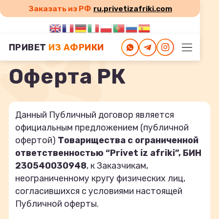
Заказать из РФ
ru.privetizafriki.com
Главная
Оферта РК
ПРИВЕТ
ИЗ АФРИКИ
Оферта РК
Данный Публичный договор является
официальным предложением (публичной
офертой)
Товарищества с ограниченной
ответственностью
“Privet iz afriki”, БИН
230540030948
, к Заказчикам,
неограниченному кругу физических лиц,
согласившихся с условиями настоящей
Публичной оферты.