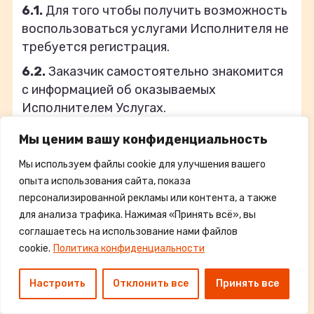
6.1.
Для того чтобы получить возможность
воспользоваться услугами Исполнителя не
требуется регистрация.
6.2.
Заказчик самостоятельно знакомится
с информацией об оказываемых
Исполнителем Услугах.
6.3.
Для получения услуг Заказчик должен
Мы ценим вашу конфиденциальность
заполнить соответствующие поля формы
Мы используем файлы cookie для улучшения вашего
Заявки, нажав кнопку «Заказать
опыта использования сайта, показа
поздравление», после чего Заказчик
персонализированной рекламы или контента, а также
перенаправляется на страницу выбора
для анализа трафика. Нажимая «Принять всё», вы
команд, дополнительных опций и оплаты.
соглашаетесь на использование нами файлов
6.4.
Заказчик, направляя Заявку
cookie.
Политика конфиденциальности
Исполнителю, соглашается, что он дает
свое согласие на обработку своих
Настроить
Отклонить все
Принять все
персональных данных. Заказчик