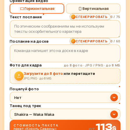
Ориентация видео
Горизонтальная
Вертикальная
*
Текст послания
0 / 75
СГЕНЕРИРОВАТЬ
Послание на доске
0 / 60
СГЕНЕРИРОВАТЬ
Фото для кадра
до 8 фото · JPG / PNG · до 8 МБ
Загрузите до 8 фото
или перетащите
JPG, PNG · до 8 МБ
*
Поцелуй фото
Нет
*
Танец под трек
Shakira — Waka Waka
113
СТОИМОСТЬ ПАКЕТА
$
от
пакет «Король Саванны»