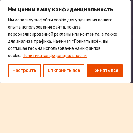
БИН 230540030948
Мы ценим вашу конфиденциальность
мкр. 2, д. 24, кв. 1
Конаев, Алматинская область, 040800
Мы используем файлы cookie для улучшения вашего
Казахстан
опыта использования сайта, показа
персонализированной рекламы или контента, а также
для анализа трафика. Нажимая «Принять всё», вы
соглашаетесь на использование нами файлов
cookie.
Политика конфиденциальности
Privetizafriki@outlook.com
Настроить
Отклонить все
Принять все
+77081008568
Каталог
Сертификаты
О нас
Благотворительность
Перейти к оформлению
Наши гарантии
Отзывы
Оферта РК
СМИ о нас