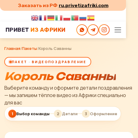
Заказать из РФ
ru.privetizafriki.com
ПРИВЕТ
ИЗ АФРИКИ
Главная
/
Пакеты
/
Король Саванны
ПАКЕТ · ВИДЕОПОЗДРАВЛЕНИЕ
Король Саванны
Выберите команду и оформите детали поздравления
— мы запишем тёплое видео из Африки специально
для вас
1
Выбор команды
2
Детали
3
Оформление